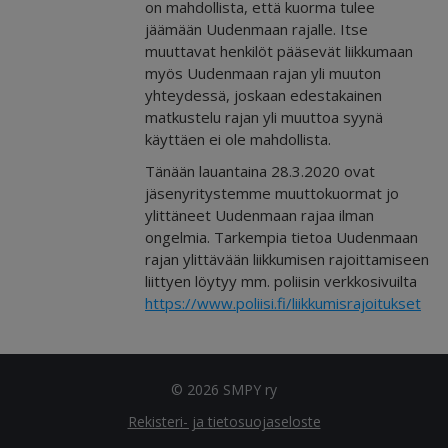
on mahdollista, että kuorma tulee
jäämään Uudenmaan rajalle. Itse
muuttavat henkilöt pääsevät liikkumaan
myös Uudenmaan rajan yli muuton
yhteydessä, joskaan edestakainen
matkustelu rajan yli muuttoa syynä
käyttäen ei ole mahdollista.
Tänään lauantaina 28.3.2020 ovat
jäsenyritystemme muuttokuormat jo
ylittäneet Uudenmaan rajaa ilman
ongelmia. Tarkempia tietoa Uudenmaan
rajan ylittävään liikkumisen rajoittamiseen
liittyen löytyy mm. poliisin verkkosivuilta
h
ttps://www.poliisi.fi/liikkumisrajoitukset
© 2026 SMPY ry
Rekisteri- ja tietosuojaseloste