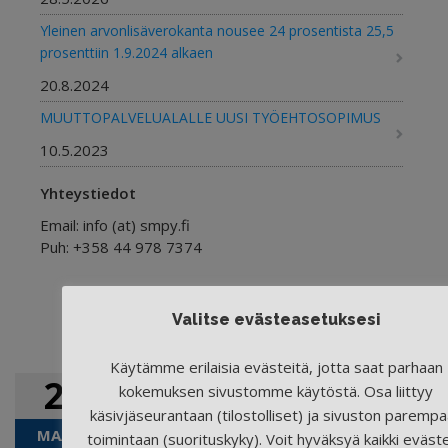
Yleinen arvonlisäverokanta nousee 24 prosentista 25,5
prosenttiin 1.9.2024 alkaen
20.8.2024
MUUTTOPALVELUALALLE UUSI TYÖEHTOSOPIMUS
10.5.2023
Yhteystiedot
ypms
44
Valitse evästeasetuksesi
Käytämme erilaisia evästeitä, jotta saat parhaan
28
UUDENMAAN
kokemuksen sivustomme käytöstä. Osa liittyy
ERISTÄMINEN EI
käsivjäseurantaan (tilostolliset) ja sivuston paremp
MAALIS
toimintaan (suorituskyky). Voit hyväksyä kaikki eväst