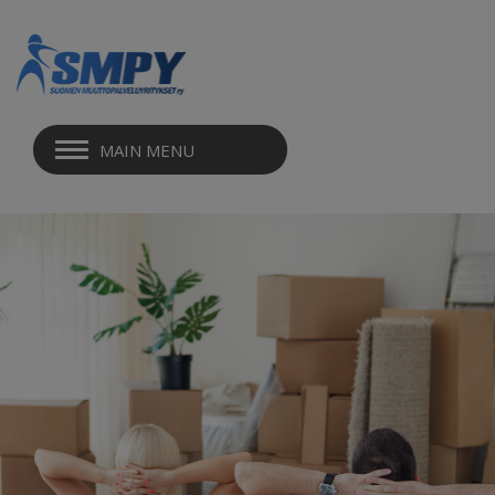
MAIN MENU
MUUTTO EDESSÄ
TARJOUSPYYNTÖ
TILAAMINEN
VALMISTAUTUMINEN MUUTTOON