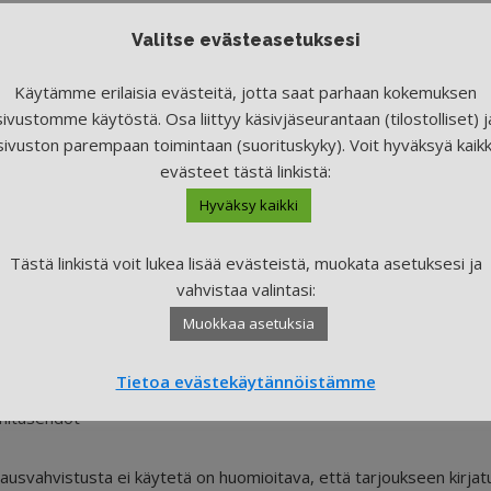
Valitse evästeasetuksesi
LAAMINEN
Käytämme erilaisia evästeitä, jotta saat parhaan kokemuksen
sivustomme käytöstä. Osa liittyy käsivjäseurantaan (tilostolliset) j
laamista varmista vielä kertaalleen, että asiat on ymmärretty oikei
sivuston parempaan toimintaan (suorituskyky). Voit hyväksyä kaikk
een sisältyy (resurssit) ja hinnoittelu perusteet. Erilaiset hinnoit
esti.
evästeet tästä linkistä:
ritykset lähettävät aina kirjallisen tilausvahvistuksen, sen jälkee
Hyväksy kaikki
rikseen, mikäli sellaista ei yritys automaattisesti lähetä.
Tästä linkistä voit lukea lisää evästeistä, muokata asetuksesi ja
ahvistuksessa tulee löytyä ainakin seuraavat tiedot:
vahvistaa valintasi:
elun tarjoajan nimi
Muokkaa asetuksia
tun palvelun aikataulut
noitteluperusteet
Tietoa evästekäytännöistämme
suehdot
mitusehdot
tilausvahvistusta ei käytetä on huomioitava, että tarjoukseen kirja