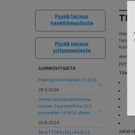
TI
Pyydä tarjous
henkilömuutosta
Ennen ti
tarjouks
Pyydä tarjous
huolellis
yritysmuutosta
Ammattiy
pyytää e
AJANKOHTAISTA
Tilausv
Palkkojen korotukset 1.6.2026
Palv
28.5.2026
Sovi
Hin
Yleinen arvonlisäverokanta
nousee 24 prosentista 25,5
Mak
prosenttiin 1.9.2024 alkaen
Toi
20.8.2024
Mikäli 
MUUTTOPALVELUALALLE