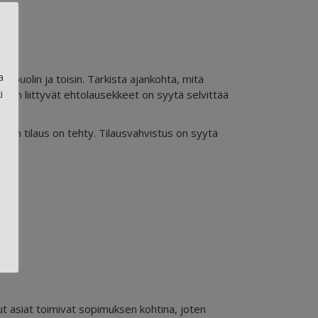
a
n puolin ja toisin. Tarkista ajankohta, mitä
i
teluun liittyvät ehtolausekkeet on syytä selvittää
n kun tilaus on tehty. Tilausvahvistus on syytä
tut asiat toimivat sopimuksen kohtina, joten