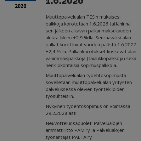
1.6.2026
2026
Muuttopalvelualan TES:n mukaisesi
palkkoja korotetaan 1.6.2026 tai lähinnä
sen jälkeen alkavan palkanmaksukauden
alusta lukien +2,9 %:lla. Seuraavaksi alan
palkat korottuvat vuoden päästä 1.6.2027
+2,4 %:lla. Palkankorotukset koskevat alan
vähimmäispalkkoja (taulukkopalkkoja) sekä
henkilökohtaisia sopimuspalkkoja.
Muuttopalvelualan työehtosopimusta
sovelletaan muuttopalvelualan yritysten
palveluksessa olevien työntekijöiden
työsuhteisiin.
Nykyinen työehtosopimus on voimassa
29.2.2028 asti.
Neuvotteluosapuolet: Palvelualojen
ammattiliitto PAM ry ja Palvelualojen
työnantajat PALTA ry