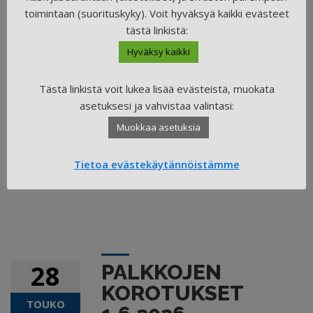
toimintaan (suorituskyky). Voit hyväksyä kaikki evästeet
Yleinen arvonlisäverokanta nousee 24 prosentista 25,5
tästä linkistä:
prosenttiin 1.9.2024 alkaen
Hyväksy kaikki
20.8.2024
MUUTTOPALVELUALALLE UUSI TYÖEHTOSOPIMUS
Tästä linkistä voit lukea lisää evästeistä, muokata
10.5.2023
asetuksesi ja vahvistaa valintasi:
Muokkaa asetuksia
Yhteystiedot
ypms
Tietoa evästekäytännöistämme
44
28
PALKKOJEN
KOROTUKSET
TOUKO