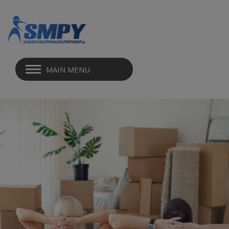
MAIN MENU
MUUTTO EDESSÄ
TARJOUSPYYNTÖ
TILAAMINEN
VALMISTAUTUMINEN MUUTTOON