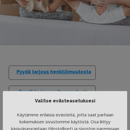
KOTITALOUSVÄHENNYS
Pyydä tarjous henkilömuutosta
Pyydä tarjous yritysmuutosta
Valitse evästeasetuksesi
AJANKOHTAISTA
Käytämme erilaisia evästeitä, jotta saat parhaan
Palkkojen korotukset 1.6.2026
kokemuksen sivustomme käytöstä. Osa liittyy
käsivjäseurantaan (tilostolliset) ja sivuston parempaan
28.5.2026