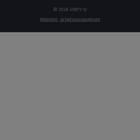
© 2026 SMPY ry
Rekisteri- ja tietosuojaseloste