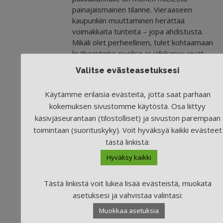
painajaismainen tilanne. Vieraaseen
kaupunkiin muuttaminen herättää
voimakkaita tunteita – jopa ahdistusta.
Mikäli olet perheellinen, tulet kohtaamaan
lisähaasteita: puoliso ja jälkikasvu eivät
välttämättä halua tai kykene muuttamaan
Valitse evästeasetuksesi
mukanasi.
Käytämme erilaisia evästeitä, jotta saat parhaan
Työpaikan hakeminen
kokemuksen sivustomme käytöstä. Osa liittyy
toiselta paikkakunnalta
käsivjäseurantaan (tilostolliset) ja sivuston parempaan
aiheuttaa hakijalle
toimintaan (suorituskyky). Voit hyväksyä kaikki evästeet
monenlaisia kuluja
tästä linkistä:
Hyväksy kaikki
Näihin kuuluvat muun muassa
työhaastattelumatkat, joita voidaan
työ-
Tästä linkistä voit lukea lisää evästeistä, muokata
ja elinkeinotoimiston
puolesta tukea
asetuksesi ja vahvistaa valintasi:
rahallisesti. Kun työpaikka on varmistunut
ja tavaroita aletaan kuljettaa pitkiä
Muokkaa asetuksia
matkoja, summa voi nousta melko