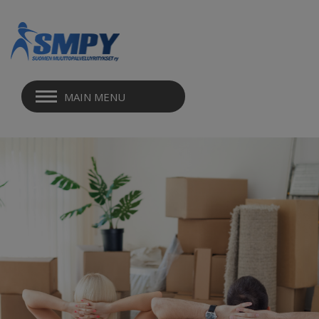
MAIN MENU
MUUTTO EDESSÄ
TARJOUSPYYNTÖ
TILAAMINEN
VALMISTAUTUMINEN MUUTTOON