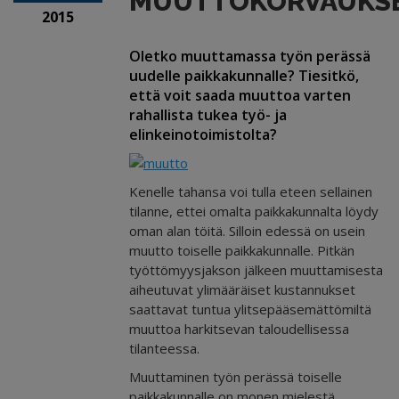
MUUTTOKORVAUKS
2015
Oletko muuttamassa työn perässä
uudelle paikkakunnalle? Tiesitkö,
että voit saada muuttoa varten
rahallista tukea työ- ja
elinkeinotoimistolta?
Kenelle tahansa voi tulla eteen sellainen
tilanne, ettei omalta paikkakunnalta löydy
oman alan töitä. Silloin edessä on usein
muutto toiselle paikkakunnalle. Pitkän
työttömyysjakson jälkeen muuttamisesta
aiheutuvat ylimääräiset kustannukset
saattavat tuntua ylitsepääsemättömiltä
muuttoa harkitsevan taloudellisessa
tilanteessa.
Muuttaminen työn perässä toiselle
paikkakunnalle on monen mielestä