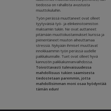
tiedossa on rahallista avustusta
muuttokuluihin.
Työn perässä muuttaneet ovat olleet
tyytyväisiä työ- ja elinkeinotoimiston
maksamiin tukiin. Ne ovat auttaneet
pitämään muuttokustannukset kurissa ja
pienentäneet muuton aiheuttamaa
stressiä. Nykyään ihmiset muuttavat
innokkaammin työn perässä uudelle
paikkakunnalle. Tuet ovat olleet hyvä
kannustin paikkakunnanvaihdossa.
Toivottavasti tulevaisuudessa
mahdollisuus tukien saamisesta
tiedostetaan paremmin, jotta
mahdollisimman moni osaa hyödyntää
tämän edun!