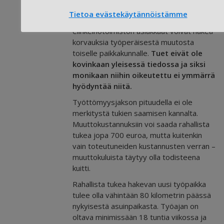
korkeaksi, jos matkaa kertyy uuteen kotiin
Tietoa evästekäytännöistämme
useita satoja kilometrejä. Työ- ja
elinkeinotoimiston asiakkaat voivat hakea
korvauksia työperäisestä muutosta
toiselle paikkakunnalle.
Tuet eivät ole
kovinkaan yleisessä tiedossa ja siksi
monikaan niihin oikeutettu ei ymmärrä
hyödyntää niitä.
Työttömyysjakson pituudella ei ole
merkitystä tukien saamisen kannalta.
Muuttokustannuksiin voi saada rahallista
tukea jopa 700 euroa, mutta kuitenkin
vain toteutuneiden kustannusten verran –
muuttokuluista täytyy olla todisteena
kuitti.
Rahallista tukea hakevan uusi työpaikka
tulee olla vähintään 80 kilometrin päässä
nykyisestä asuinpaikasta. Työajan on
oltava minimissään 18 tuntia viikossa ja