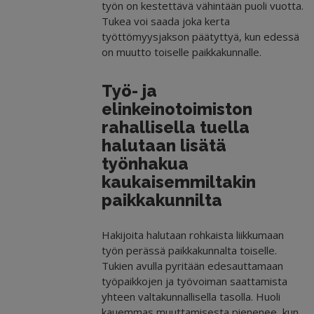
työn on kestettävä vähintään puoli vuotta.
Tukea voi saada joka kerta
työttömyysjakson päätyttyä, kun edessä
on muutto toiselle paikkakunnalle.
Työ- ja
elinkeinotoimiston
rahallisella tuella
halutaan lisätä
työnhakua
kaukaisemmiltakin
paikkakunnilta
Hakijoita halutaan rohkaista liikkumaan
työn perässä paikkakunnalta toiselle.
Tukien avulla pyritään edesauttamaan
työpaikkojen ja työvoiman saattamista
yhteen valtakunnallisella tasolla. Huoli
kauemmas muuttamisesta pienenee, kun